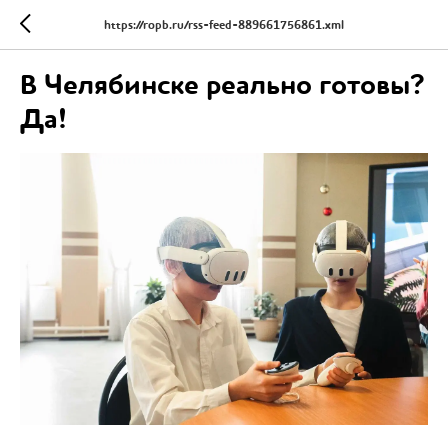
https://ropb.ru/rss-feed-889661756861.xml
В Челябинске реально готовы?
Да!