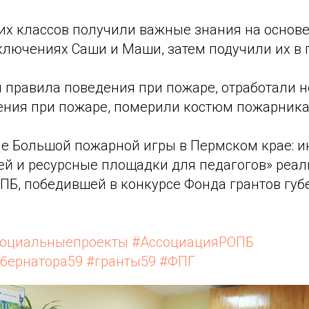
х классов получили важные знания на основе
ключениях Саши и Маши, затем подучили их в 
 правила поведения при пожаре, отработали 
ения при пожаре, померили костюм пожарника
ие Большой пожарной игры в Пермском крае: 
тей и ресурсные площадки для педагогов» реа
ПБ, победившей в конкурсе Фонда грантов губ
.
оциальныепроекты
#АссоциацияРОПБ
бернатора59
#гранты59
#ФПГ