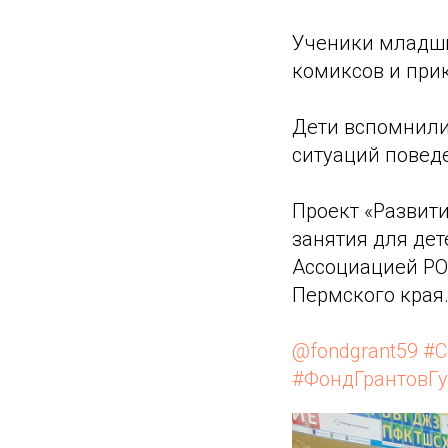
Ученики младши
комиксов и при
Дети вспомнили
ситуаций повед
Проект «Развит
занятия для де
Ассоциацией РО
Пермского края
@fondgrant59
#С
#ФондГрантовГу