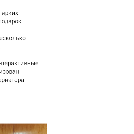
 ярких
подарок.
несколько
.
интерактивные
лизован
ернатора