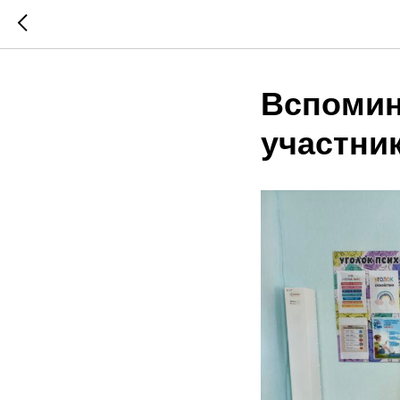
Вспомин
участни