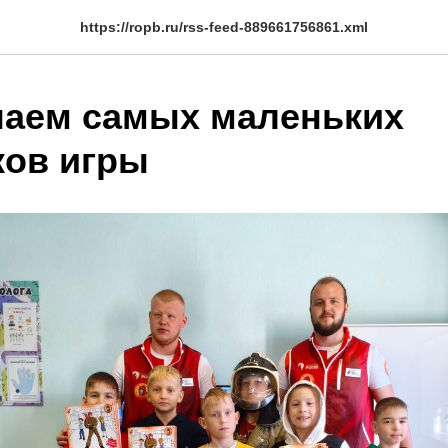
https://ropb.ru/rss-feed-889661756861.xml
аем самых маленьких
ков игры