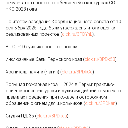
результатов проектов победителей в конкурсах СО
НКО 2023 года
По итогам заседания Координационного совета от 10
сентября 2025 года были утверждены итоги оценки
реализованных проектов (
clck.ru/3PDYnL
).
В ТОП-10 лучших проектов вошли:
Инклюзивные балы Пермского края (
clck.ru/3PDk53
)
Хранитель памяти (Чагин) (
clck.ru/3PDkCq
)
Большая пожарная игра — 2024 в Перми: практико-
ориентированные уроки и мультимедийный комплект о
правилах поведения при пожаре и осторожном
обращении с огнем для школьников (
clck.ru/3PDkan
)
Студия ПД-35 (
clck.ru/3PDkeu
)