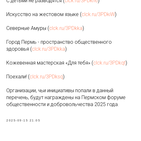
С детьми не разводятся (
clck.ru/3PDkh6
)
Искусство на жестовом языке (
clck.ru/3PDkiW
)
Северные Амуры (
clck.ru/3PDkka
)
Город Пермь - пространство общественного
здоровья (
clck.ru/3PDkka
)
Кожевенная мастерская «Для тебя» (
clck.ru/3PDkqt
)
Поехали! (
clck.ru/3PDksq
)
Организации, чьи инициативы попали в данный
перечень, будут награждены на Пермском форуме
общественности и добровольчества 2025 года.
2025-09-15 21:05